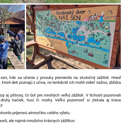
 sen
, kde sa učenie z
prvouky
premenilo na skutočný zážitok. Hneď
 ktoré deti poznajú z učiva, no tentokrát ich mohli vidieť naživo, zblízka
y aj pštrosy, čo bol pre mnohých veľký zážitok.
V tichosti p
ozorovali
 druhy kačiek, husi či morky. Veľkú pozornosť si získala aj krava
y.
tvorilo príjemnú atmosféru celého výletu.
mosti, ale najmä množstvo krásnych zážitkov
.