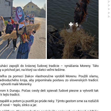
5
ruháci zapojili do krásnej ľudovej tradície – vynášania Moreny. Táto
a príchod jari, na ktorý sa všetci veľmi tešíme.
iteľka za pomoci žiakov vlastnoručne vyrobili Morenu. Použili slamu,
 do jednoduchého kroja, aby pripomínala postavu zo slovenských tradícií.
 vytvorili malé Morenky.
om k Dunaju. Počas cesty deti spievali ľudové piesne a vytvorili tak
 tejto tradícii.
pálili a potom ju pustili po prúde rieky. Týmto gestom sme sa rozlúčili
 nové – teplo, slnko a jar.