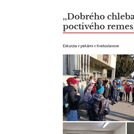
,,Dobrého chleba
poctivého remesl
Exkurzia v pekárni v Kvetoslavove