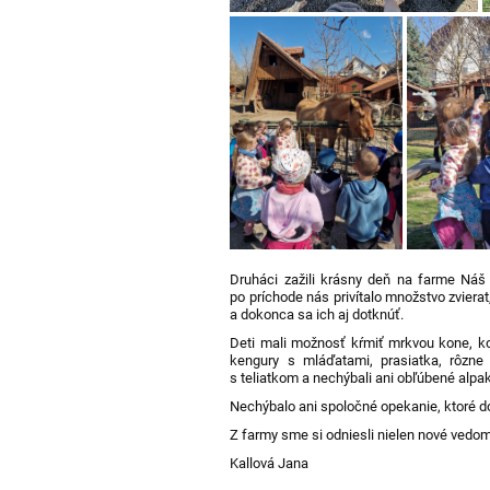
Druháci zažili krásny deň na farme
N
á
š
po príchode nás privítalo množstvo zvierat,
a dokonca sa ich aj dotknúť.
Deti mali možnosť kŕmiť mrkvou kone, koz
kengury s mláďatami,
prasiatka
, rôzne
s teliatkom a nechýbali ani obľúbené alpak
Nechýbalo ani spoločné opekanie, ktoré do
Z farmy sme si odniesli nielen nové vedo
Kallová
Jana