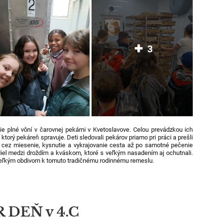
3
nie plné vôní v čarovnej pekárni v Kvetoslavove. Celou prevádzkou ich
torý pekáreň spravuje. Deti sledovali pekárov priamo pri práci a prešli
, cez miesenie, kysnutie a vykrajovanie cesta až po samotné pečenie
zdiel medzi droždím a kváskom, ktoré s veľkým nasadením aj ochutnali.
veľkým obdivom k tomuto tradičnému rodinnému remeslu.
DEŇ v 4.C