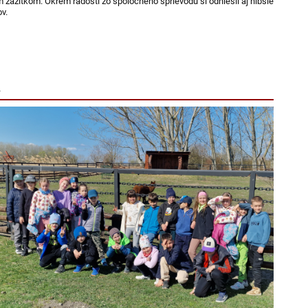
ným zážitkom. Okrem radosti zo spoločného sprievodu si odniesli aj hlbšie
ov.
m