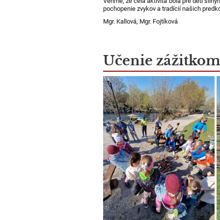
Veríme, že celá aktivita bola pre deti sil
pochopenie zvykov a tradícií našich predk
Mgr. Kallová, Mgr. Fojtíková
Učenie zážitko