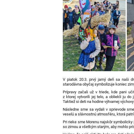
V piatok 20.3. prvý jarný deň sa naši d
starodávna obyčaj symbolizuje koniec zimy 
Prípravy začali už v triede, kde pani uč
z ktorej vytvorili jej telo, a obliekli ju
Taktiež si deti na hodine výtvarnej výchovy
Následne sme sa vydali v sprievode smer
veselú a slávnostnú atmosféru, ktorá patrí k
Pri rieke sme Morenu najskôr symbolicky za
so zimou a všetkým starým, aby mohlo prísť