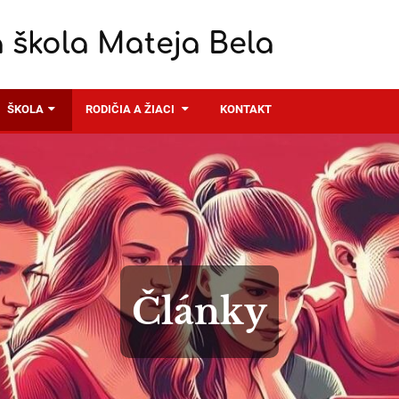
 škola Mateja Bela
ŠKOLA
RODIČIA A ŽIACI
KONTAKT
Články