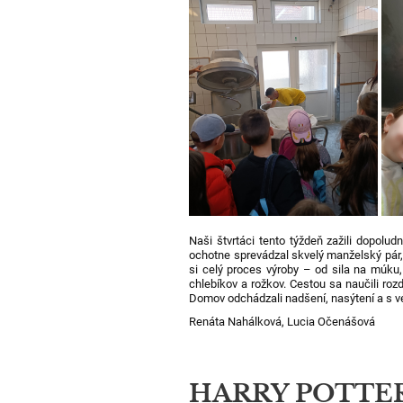
Naši štvrtáci tento týždeň zažili dopolud
ochotne sprevádzal skvelý manželský pár, k
si celý proces výroby – od sila na múku
chlebíkov a rožkov. Cestou sa naučili ro
Domov odchádzali nadšení, nasýtení a s 
Renáta Nahálková, Lucia Očenášová
HARRY POTTER 